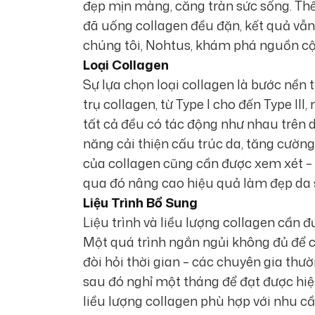
đẹp mịn màng, căng tràn sức sống. Thế 
đã uống collagen đều đặn, kết quả vẫ
chúng tôi, Nohtus, khám phá nguồn cội
Loại Collagen
Sự lựa chọn loại collagen là bước nền 
trụ collagen, từ Type I cho đến Type III
tất cả đều có tác động như nhau trên d
năng cải thiện cấu trúc da, tăng cườn
của collagen cũng cần được xem xét – 
qua đó nâng cao hiệu quả làm đẹp da 
Liệu Trình Bổ Sung
Liệu trình và liều lượng collagen cần
Một quá trình ngắn ngủi không đủ để ch
đòi hỏi thời gian – các chuyên gia thư
sau đó nghỉ một tháng để đạt được hiệ
liều lượng collagen phù hợp với nhu cầ