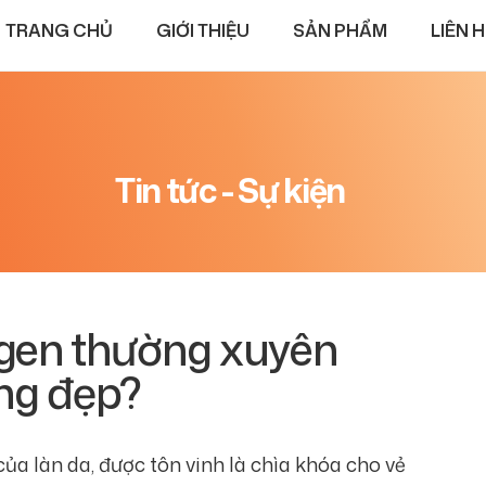
TRANG CHỦ
GIỚI THIỆU
SẢN PHẨM
LIÊN 
Tin tức - Sự kiện
agen thường xuyên
ng đẹp?
của làn da, được tôn vinh là chìa khóa cho vẻ