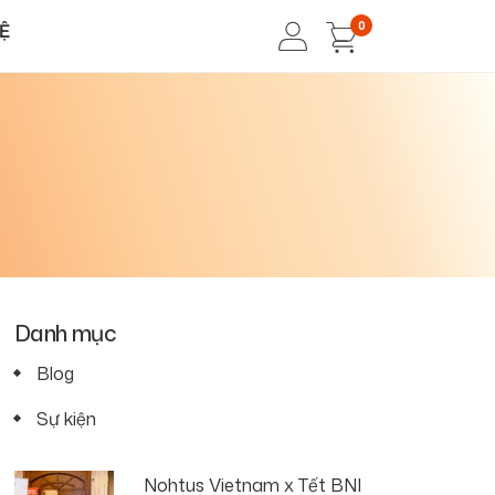
0
HỆ
Danh mục
Blog
Sự kiện
Nohtus Vietnam x Tết BNI