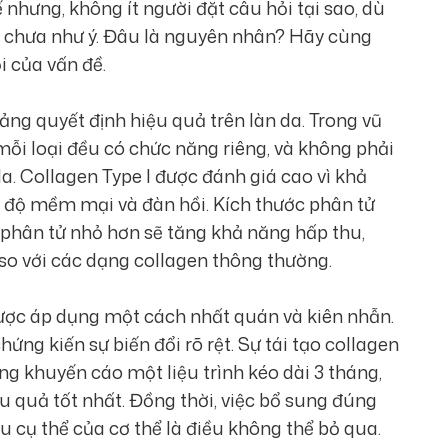
nhưng, không ít người đặt câu hỏi tại sao, dù
n chưa như ý. Đâu là nguyên nhân? Hãy cùng
 của vấn đề.
tảng quyết định hiệu quả trên làn da. Trong vũ
, mỗi loại đều có chức năng riêng, và không phải
a. Collagen Type I được đánh giá cao vì khả
g độ mềm mại và đàn hồi. Kích thước phân tử
phân tử nhỏ hơn sẽ tăng khả năng hấp thu,
so với các dạng collagen thông thường.
 được áp dụng một cách nhất quán và kiên nhẫn.
ứng kiến sự biến đổi rõ rệt. Sự tái tạo collagen
ờng khuyến cáo một liệu trình kéo dài 3 tháng,
u quả tốt nhất. Đồng thời, việc bổ sung đúng
u cụ thể của cơ thể là điều không thể bỏ qua.