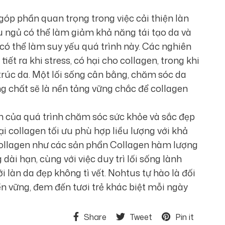
góp phần quan trọng trong việc cải thiện làn
ếu ngủ có thể làm giảm khả năng tái tạo da và
có thể làm suy yếu quá trình này. Các nghiên
iết ra khi stress, có hại cho collagen, trong khi
trúc da. Một lối sống cân bằng, chăm sóc da
g chất sẽ là nền tảng vững chắc để collagen
ần của quá trình chăm sóc sức khỏe và sắc đẹp
ại collagen tối ưu phù hợp liều lượng với khả
collagen như các sản phẩn Collagen hàm lượng
ài hạn, cùng với việc duy trì lối sống lành
làn da đẹp không tì vết. Nohtus tự hào là đối
ền vững, đem đến tươi trẻ khác biệt mỗi ngày
Share
Tweet
Pin it