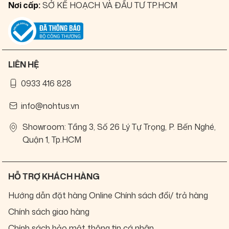
Nơi cấp:
SỞ KẾ HOẠCH VÀ ĐẦU TƯ TP.HCM
LIÊN HỆ
0933 416 828
info@nohtus.vn
Showroom: Tầng 3, Số 26 Lý Tự Trọng, P. Bến Nghé,
Quận 1, Tp.HCM
HỖ TRỢ KHÁCH HÀNG
Hướng dẫn đặt hàng Online
Chính sách đổi/ trả hàng
Chính sách giao hàng
Chính sách bảo mật thông tin cá nhân