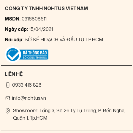
CÔNG TY TNHH NOHTUS VIETNAM
MSDN:
0316808611
Ngày cấp:
15/04/2021
Nơi cấp:
SỞ KẾ HOẠCH VÀ ĐẦU TƯ TP.HCM
LIÊN HỆ
0933 416 828
info@nohtus.vn
Showroom: Tầng 3, Số 26 Lý Tự Trọng, P. Bến Nghé,
Quận 1, Tp.HCM